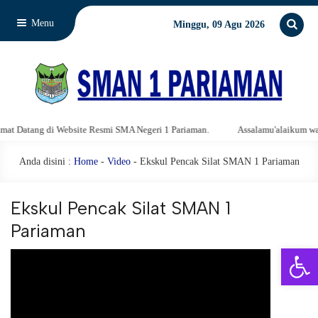
Menu
Minggu, 09 Agu 2026
Datang di Website Resmi SMA Negeri 1 Pariaman.
Assalamu'alaikum warahm
Anda disini :
Home
-
Video
- Ekskul Pencak Silat SMAN 1 Pariaman
Ekskul Pencak Silat SMAN 1
Pariaman
Open 