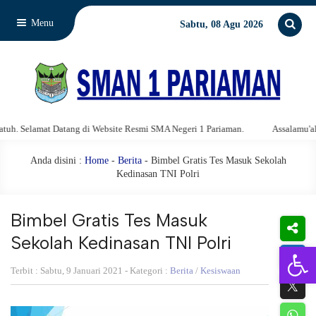
Menu
Sabtu, 08 Agu 2026
amat Datang di Website Resmi SMA Negeri 1 Pariaman.
Assalamu'alaikum w
Anda disini :
Home
-
Berita
- Bimbel Gratis Tes Masuk Sekolah
Kedinasan TNI Polri
Bimbel Gratis Tes Masuk
Sekolah Kedinasan TNI Polri
Open 
Terbit : Sabtu, 9 Januari 2021 - Kategori :
Berita
/
Kesiswaan