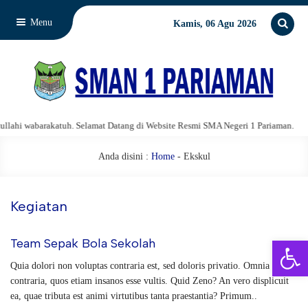
Menu
Kamis, 06 Agu 2026
ahi wabarakatuh. Selamat Datang di Website Resmi SMA Negeri 1 Pariaman.
Anda disini :
Home
-
Ekskul
Kegiatan
Open 
Team Sepak Bola Sekolah
Quia dolori non voluptas contraria est, sed doloris privatio. Omnia
contraria, quos etiam insanos esse vultis. Quid Zeno? An vero displicuit
ea, quae tributa est animi virtutibus tanta praestantia? Primum..