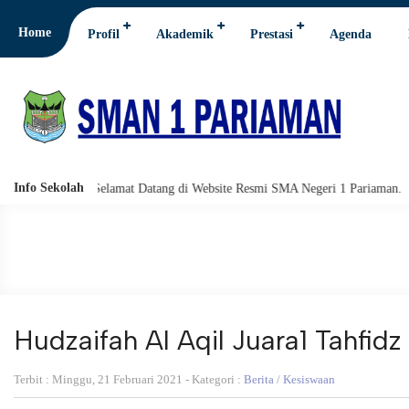
Home
Profil
Akademik
Prestasi
Agenda
Info Sekolah
rakatuh. Selamat Datang di Website Resmi SMA Negeri 1 Pariaman.
Ass
Hudzaifah Al Aqil Juara1 Tahfidz
Terbit : Minggu, 21 Februari 2021 - Kategori :
Berita
/
Kesiswaan