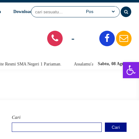
n
Download
Video
SPMB
-
Open 
Sabtu, 08 Agu 2026
i SMA Negeri 1 Pariaman.
Assalamu'alaikum warahmatullahi wabarakatu
Cari
Cari