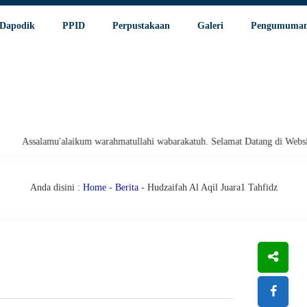
Dapodik
PPID
Perpustakaan
Galeri
Pengumuma
alamu'alaikum warahmatullahi wabarakatuh. Selamat Datang di Website Resm
Anda disini :
Home
-
Berita
- Hudzaifah Al Aqil Juara1 Tahfidz