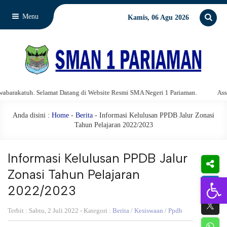
Menu
Kamis, 06 Agu 2026
katuh. Selamat Datang di Website Resmi SMA Negeri 1 Pariaman.
Assalamu
Anda disini :
Home
-
Berita
- Informasi Kelulusan PPDB Jalur Zonasi
Tahun Pelajaran 2022/2023
Informasi Kelulusan PPDB Jalur
Zonasi Tahun Pelajaran
Open 
2022/2023
Terbit : Sabtu, 2 Juli 2022 - Kategori :
Berita
/
Kesiswaan
/
Ppdb