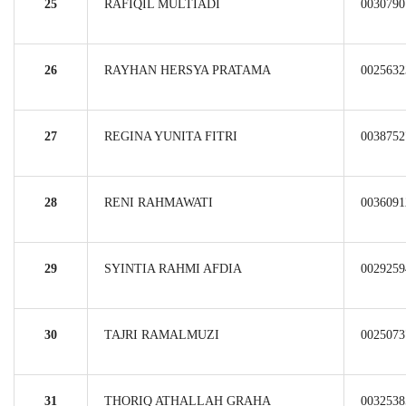
25
RAFIQIL MULTIADI
0030790
26
RAYHAN HERSYA PRATAMA
0025632
27
REGINA YUNITA FITRI
0038752
28
RENI RAHMAWATI
0036091
29
SYINTIA RAHMI AFDIA
0029259
30
TAJRI RAMALMUZI
0025073
31
THORIQ ATHALLAH GRAHA
0032538