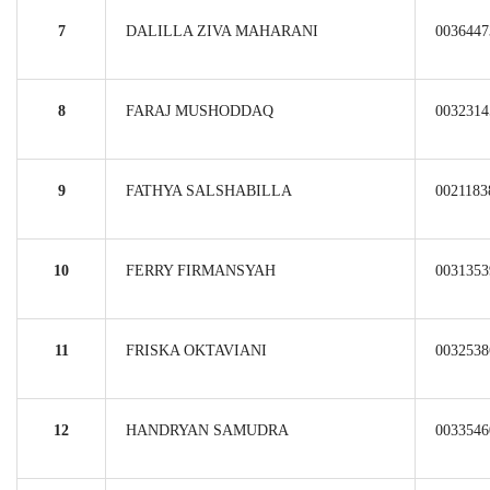
7
DALILLA ZIVA MAHARANI
0036447
8
FARAJ MUSHODDAQ
0032314
9
FATHYA SALSHABILLA
0021183
10
FERRY FIRMANSYAH
0031353
11
FRISKA OKTAVIANI
0032538
12
HANDRYAN SAMUDRA
0033546