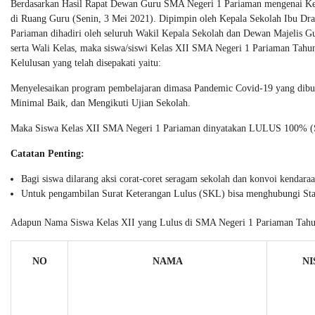
Berdasarkan Hasil Rapat Dewan Guru SMA Negeri 1 Pariaman mengenai Kel
di Ruang Guru (Senin, 3 Mei 2021). Dipimpin oleh Kepala Sekolah Ibu D
Pariaman dihadiri oleh seluruh Wakil Kepala Sekolah dan Dewan Majelis G
serta Wali Kelas, maka siswa/siswi Kelas XII SMA Negeri 1 Pariaman Tahun
Kelulusan yang telah disepakati yaitu:
Menyelesaikan program pembelajaran dimasa Pandemic Covid-19 yang dibukt
Minimal Baik, dan Mengikuti Ujian Sekolah.
Maka Siswa Kelas XII SMA Negeri 1 Pariaman dinyatakan LULUS 100% (Se
Catatan Penting:
Bagi siswa dilarang aksi corat-coret seragam sekolah dan konvoi kendaraa
Untuk pengambilan Surat Keterangan Lulus (SKL) bisa menghubungi Staf
Adapun Nama Siswa Kelas XII yang Lulus di SMA Negeri 1 Pariaman Tahun 
NO
NAMA
NI