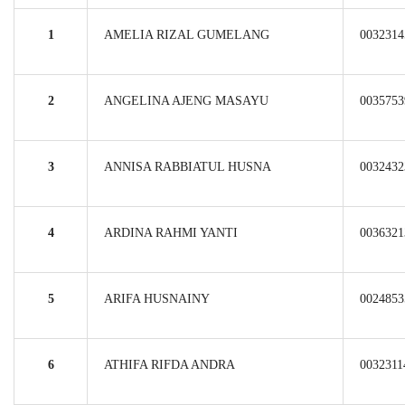
1
AMELIA RIZAL GUMELANG
0032314
2
ANGELINA AJENG MASAYU
0035753
3
ANNISA RABBIATUL HUSNA
0032432
4
ARDINA RAHMI YANTI
0036321
5
ARIFA HUSNAINY
0024853
6
ATHIFA RIFDA ANDRA
0032311