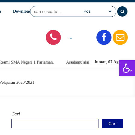
n
Download
Video
SPMB
-
Open 
Jumat, 07 Agu 2026
 Negeri 1 Pariaman.
Assalamu'alaikum warahmatullahi wabarakatuh. Se
elajaran 2020/2021
Cari
Cari