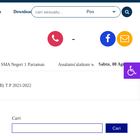
n
Download
Video
SPMB
-
Open 
Sabtu, 08 Agu 2026
ariaman.
Assalamu'alaikum warahmatullahi wabarakatuh. Selamat Datan
DB) T.P 2021/2022
Cari
Cari