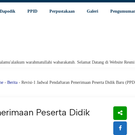
Dapodik
PPID
Perpustakaan
Galeri
Pengumuma
rahmatullahi wabarakatuh. Selamat Datang di Website Resmi SMA Negeri 1 P
me
-
Berita
- Revisi-1 Jadwal Pendaftaran Penerimaan Peserta Didik Baru (PP
nerimaan Peserta Didik