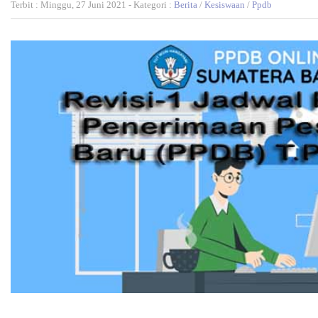
Terbit : Minggu, 27 Juni 2021 - Kategori :
Berita
/
Kesiswaan
/
Ppdb