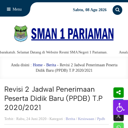
Menu
Sabtu, 08 Agu 2026
tuh. Selamat Datang di Website Resmi SMA Negeri 1 Pariaman.
Assalamu'al
Anda disini :
Home
-
Berita
- Revisi 2 Jadwal Penerimaan Peserta
Didik Baru (PPDB) T.P 2020/2021
Revisi 2 Jadwal Penerimaan
Peserta Didik Baru (PPDB) T.P
Open 
2020/2021
Terbit : Rabu, 24 Juni 2020 - Kategori :
Berita
/
Kesiswaan
/
Ppdb